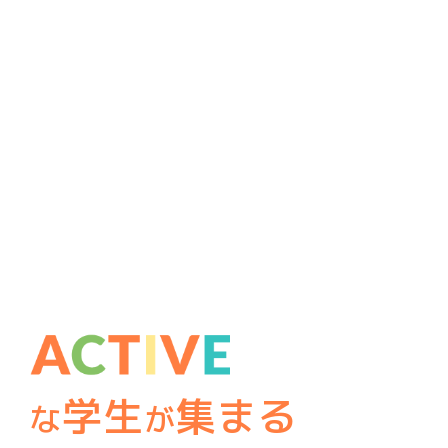
学生
集まる
な
が