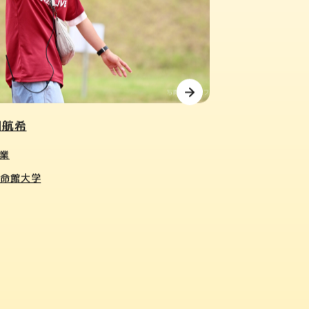
羽航希
業
立命館大学