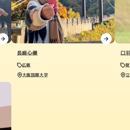
長﨑心優
口
広報
営
大阪国際大学