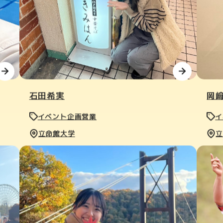
石田希実
岡
イベント企画営業
イ
立命館大学