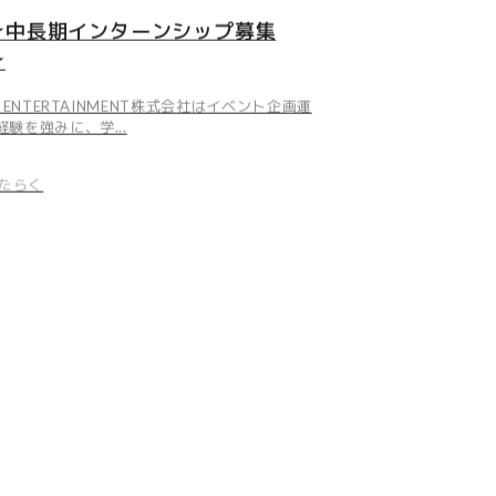
☆中長期インターンシップ募集
★
U ENTERTAINMENT株式会社はイベント企画運
経験を強みに、学...
たらく