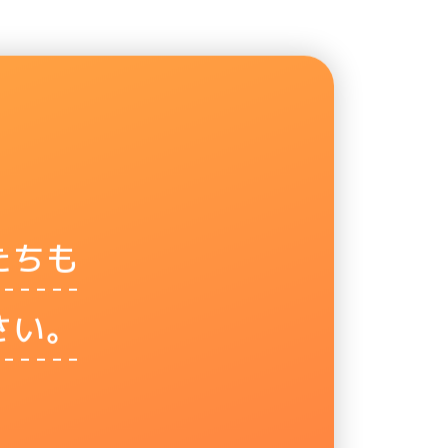
たちも
さい。