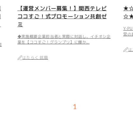
緒
【運営メンバー募集！】関西テレビ
★
問
ココすご！式プロモーション共創ゼ
☆
く
ミ
Y-P
営の
◆実施概要企業担当者と実際に対話し、イチオシ企
業を【ココすご！グランプリ】に輝か...
問
は
はたらく 就職
1