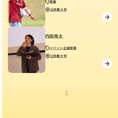
営業
立命館大学
内田秀太
イベント企画営業
立命館大学
1