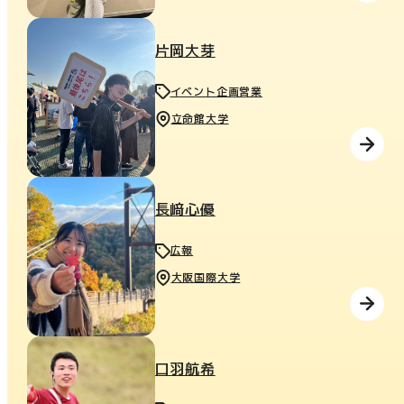
片岡大芽
イベント企画営業
立命館大学
長﨑心優
広報
大阪国際大学
口羽航希