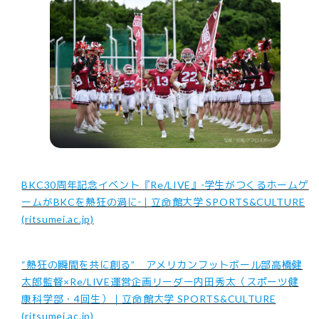
BKC30周年記念イベント『Re/LIVE』‐学生がつくるホームゲ
ームがBKCを熱狂の渦に‐｜立命館大学 SPORTS&CULTURE
(ritsumei.ac.jp)
“熱狂の瞬間を共に創る” アメリカンフットボール部高橋健
太郎監督×Re/LIVE運営企画リーダー内田秀太（スポーツ健
康科学部・4回生）｜立命館大学 SPORTS&CULTURE
(ritsumei.ac.jp)