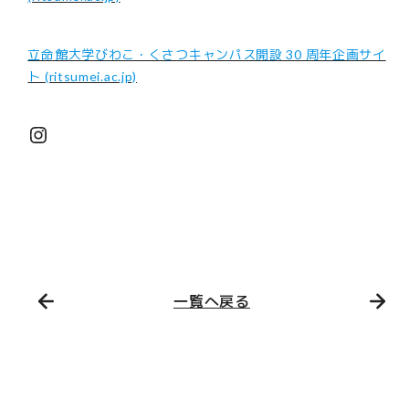
立命館大学びわこ・くさつキャンパス開設 30 周年企画サイ
ト (ritsumei.ac.jp)
Instagram
一覧へ戻る