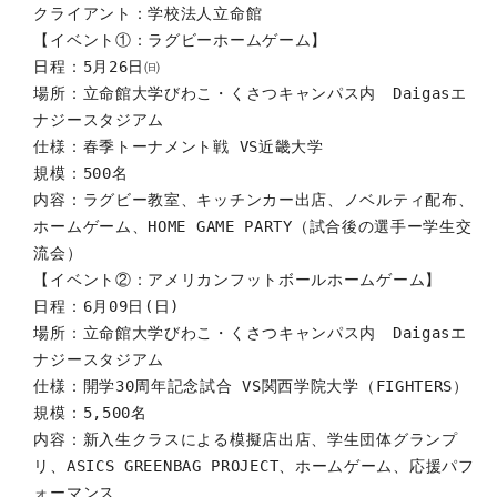
クライアント：学校法人立命館
【イベント①：ラグビーホームゲーム】
日程：5月26日㈰
場所：立命館大学びわこ・くさつキャンパス内 Daigasエ
ナジースタジアム
仕様：春季トーナメント戦 VS近畿大学
規模：500名
内容：ラグビー教室、キッチンカー出店、ノベルティ配布、
ホームゲーム、HOME GAME PARTY（試合後の選手ー学生交
流会）
【イベント②：アメリカンフットボールホームゲーム】
日程：6月09日(日)
場所：立命館大学びわこ・くさつキャンパス内 Daigasエ
ナジースタジアム
仕様：開学30周年記念試合 VS関西学院大学（FIGHTERS）
規模：5,500名
内容：新入生クラスによる模擬店出店、学生団体グランプ
リ、ASICS GREENBAG PROJECT、ホームゲーム、応援パフ
ォーマンス