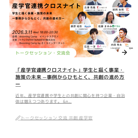
トークセッション・交流会
「産学官連携クロスナイト」学生と描く事業・
施策の未来 —事例からひもとく、共創の進め方
ー
近年、産学官連携や学生との共創に関心を持つ企業・自治
体は増えつつあります。 &n...
トークセッション 交流 共創 産学官